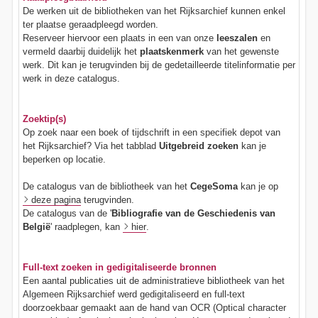
De werken uit de bibliotheken van het Rijksarchief kunnen enkel
ter plaatse geraadpleegd worden.
Reserveer hiervoor een plaats in een van onze
leeszalen
en
vermeld daarbij duidelijk het
plaatskenmerk
van het gewenste
werk. Dit kan je terugvinden bij de gedetailleerde titelinformatie per
werk in deze catalogus.
Zoektip(s)
Op zoek naar een boek of tijdschrift in een specifiek depot van
het Rijksarchief? Via het tabblad
Uitgebreid zoeken
kan je
beperken op locatie.
De catalogus van de bibliotheek van het
CegeSoma
kan je op
deze pagina
terugvinden.
De catalogus van de '
Bibliografie van de Geschiedenis van
België
' raadplegen, kan
hier
.
Full-text zoeken in gedigitaliseerde bronnen
Een aantal publicaties uit de administratieve bibliotheek van het
Algemeen Rijksarchief werd gedigitaliseerd en full-text
doorzoekbaar gemaakt aan de hand van OCR (Optical character